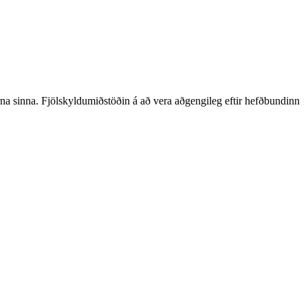
barna sinna. Fjölskyldumiðstöðin á að vera aðgengileg eftir hefðbundinn