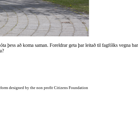
 njóta þess að koma saman. Foreldrar geta þar leitað til fagfólks vegna 
na?
atform designed by the non profit Citizens Foundation