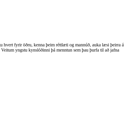
u hvert fyrir öðru, kenna þeim réttlæti og mannúð, auka læsi þeirra á
a. Veitum yngstu kynslóðinni þá menntun sem þau þurfa til að jafna