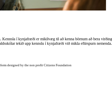
um. Kennsla í kynjafræði er mikilvæg til að kenna börnum að bera virðing
haldsskólar tekið upp kennslu í kynjafræði við mikla eftirspurn nemend
atform designed by the non profit Citizens Foundation