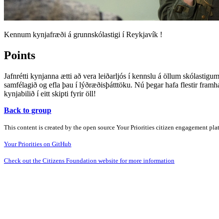
Kennum kynjafræði á grunnskólastigi í Reykjavík !
Points
Jafnrétti kynjanna ætti að vera leiðarljós í kennslu á öllum skólastig
samfélagið og efla þau í lýðræðisþátttöku. Nú þegar hafa flestir fram
kynjabilið í eitt skipti fyrir öll!
Back to group
This content is created by the open source Your Priorities citizen engagement pl
Your Priorities on GitHub
Check out the Citizens Foundation website for more information