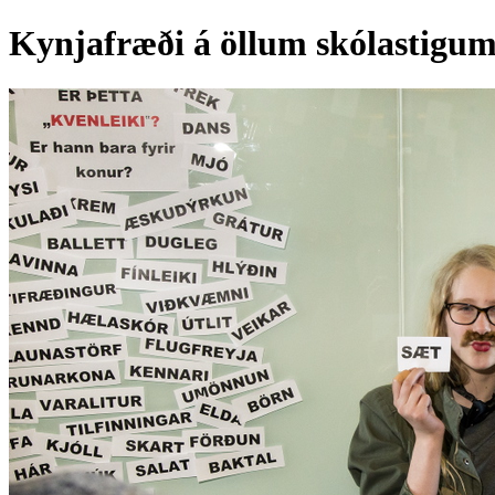
Kynjafræði á öllum skólastigu