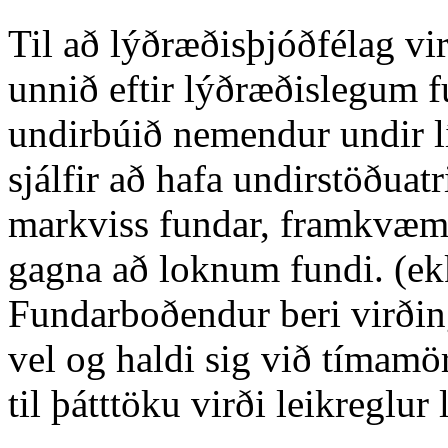
Til að lýðræðisþjóðfélag vi
unnið eftir lýðræðislegum 
undirbúið nemendur undir líf
sjálfir að hafa undirstöðuat
markviss fundar, framkvæm
gagna að loknum fundi. (e
Fundarboðendur beri virði
vel og haldi sig við tímamö
til þátttöku virði leikreglur