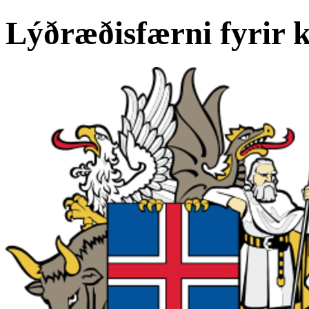
Lýðræðisfærni fyrir k