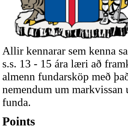
Allir kennarar sem kenna sam
s.s. 13 - 15 ára læri að fr
almenn fundarsköp með það 
nemendum um markvissan 
funda.
Points